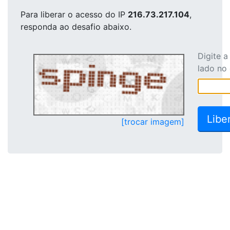
Para liberar o acesso
do IP
216.73.217.104
,
responda ao desafio abaixo.
Digite 
lado no
[trocar imagem]